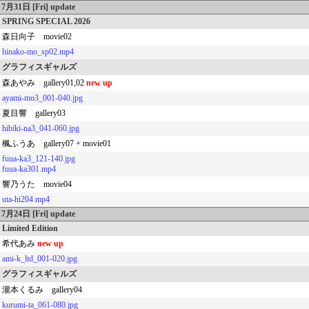
7月31日 [Fri] update
SPRING SPECIAL 2026
森日向子 movie02
hinako-mo_sp02.mp4
グラフィスギャルズ
森あやみ gallery01,02
new up
ayami-mo3_001-040.jpg
夏目響 gallery03
hibiki-na3_041-060.jpg
楓ふうあ gallery07 + movie01
fuua-ka3_121-140.jpg
fuua-ka301.mp4
響乃うた movie04
uta-hi204.mp4
7月24日 [Fri] update
Limited Edition
希代あみ
new up
ami-k_ltd_001-020.jpg
グラフィスギャルズ
瀧本くるみ gallery04
kurumi-ta_061-080.jpg