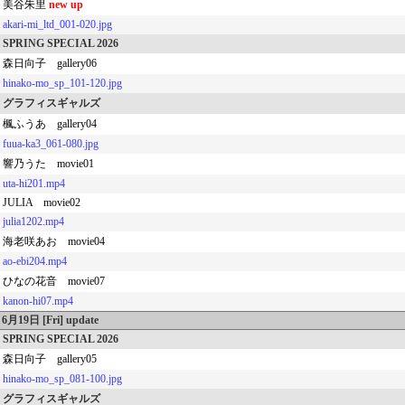
美谷朱里
new up
akari-mi_ltd_001-020.jpg
SPRING SPECIAL 2026
森日向子 gallery06
hinako-mo_sp_101-120.jpg
グラフィスギャルズ
楓ふうあ gallery04
fuua-ka3_061-080.jpg
響乃うた movie01
uta-hi201.mp4
JULIA movie02
julia1202.mp4
海老咲あお movie04
ao-ebi204.mp4
ひなの花音 movie07
kanon-hi07.mp4
6月19日 [Fri] update
SPRING SPECIAL 2026
森日向子 gallery05
hinako-mo_sp_081-100.jpg
グラフィスギャルズ