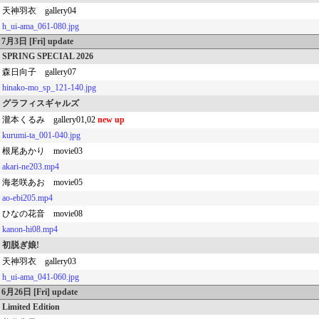
天神羽衣 gallery04
h_ui-ama_061-080.jpg
7月3日 [Fri] update
SPRING SPECIAL 2026
森日向子 gallery07
hinako-mo_sp_121-140.jpg
グラフィスギャルズ
瀧本くるみ gallery01,02
new up
kurumi-ta_001-040.jpg
根尾あかり movie03
akari-ne203.mp4
海老咲あお movie05
ao-ebi205.mp4
ひなの花音 movie08
kanon-hi08.mp4
初脱ぎ娘!
天神羽衣 gallery03
h_ui-ama_041-060.jpg
6月26日 [Fri] update
Limited Edition