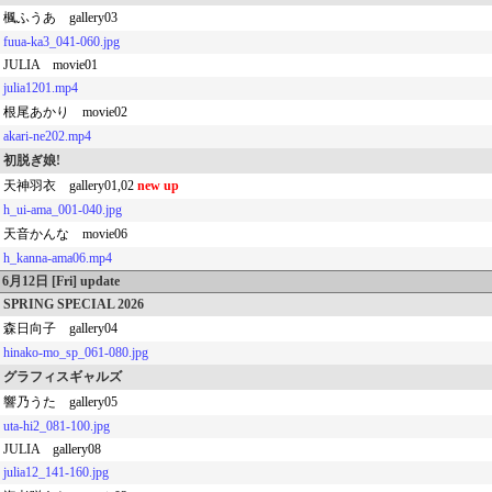
楓ふうあ gallery03
fuua-ka3_041-060.jpg
JULIA movie01
julia1201.mp4
根尾あかり movie02
akari-ne202.mp4
初脱ぎ娘!
天神羽衣 gallery01,02
new up
h_ui-ama_001-040.jpg
天音かんな movie06
h_kanna-ama06.mp4
6月12日 [Fri] update
SPRING SPECIAL 2026
森日向子 gallery04
hinako-mo_sp_061-080.jpg
グラフィスギャルズ
響乃うた gallery05
uta-hi2_081-100.jpg
JULIA gallery08
julia12_141-160.jpg