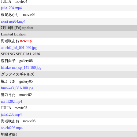
JULIA movie04
julia1204.mp4
根尾あかり movie04
akari-ne204.mp4
7月10日 [Fri] update
Limited Edition
海老咲あお
new up
ao-ebi2_ltd_001-020.jpg
SPRING SPECIAL 2026
森日向子 gallery08
hinako-mo_sp_141-160.jpg
グラフィスギャルズ
楓ふうあ gallery05
fuua-ka3_081-100.jpg
響乃うた movie02
uta-hi202.mp4
JULIA movie03
julia1203.mp4
海老咲あお movie06
ao-ebi206.mp4
初脱ぎ娘!