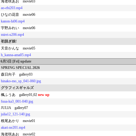
海老咲あお movie03
ao-ebi203.mp4
ひなの花音 movie06
kanon-hi06.mp4
宇野みれい movie06
mirei-u206.mp4
初脱ぎ娘!
天音かんな movie05
h_kanna-ama05.mp4
6月5日 [Fri] update
SPRING SPECIAL 2026
森日向子 gallery03
hinako-mo_sp_041-060.jpg
グラフィスギャルズ
楓ふうあ gallery01,02
new up
fuua-ka3_001-040.jpg
JULIA gallery07
julia12_121-140.jpg
根尾あかり movie01
akari-ne201.mp4
海老咲あお movie02