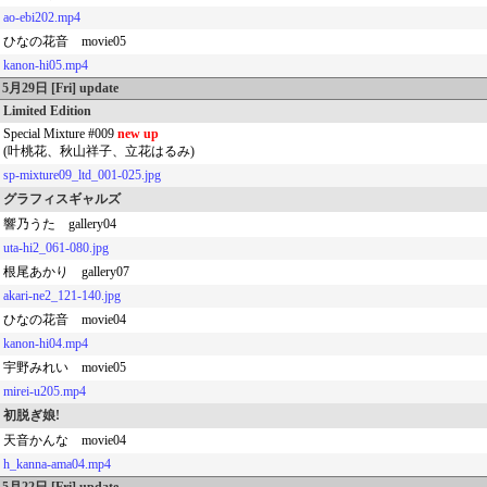
ao-ebi202.mp4
ひなの花音 movie05
kanon-hi05.mp4
5月29日 [Fri] update
Limited Edition
Special Mixture #009
new up
(叶桃花、秋山祥子、立花はるみ)
sp-mixture09_ltd_001-025.jpg
グラフィスギャルズ
響乃うた gallery04
uta-hi2_061-080.jpg
根尾あかり gallery07
akari-ne2_121-140.jpg
ひなの花音 movie04
kanon-hi04.mp4
宇野みれい movie05
mirei-u205.mp4
初脱ぎ娘!
天音かんな movie04
h_kanna-ama04.mp4