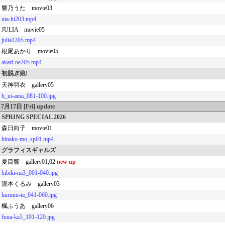
響乃うた movie03
uta-hi203.mp4
JULIA movie05
julia1205.mp4
根尾あかり movie05
akari-ne205.mp4
初脱ぎ娘!
天神羽衣 gallery05
h_ui-ama_081-100.jpg
7月17日 [Fri] update
SPRING SPECIAL 2026
森日向子 movie01
hinako-mo_sp01.mp4
グラフィスギャルズ
夏目響 gallery01,02
new up
hibiki-na3_001-040.jpg
瀧本くるみ gallery03
kurumi-ta_041-060.jpg
楓ふうあ gallery06
fuua-ka3_101-120.jpg